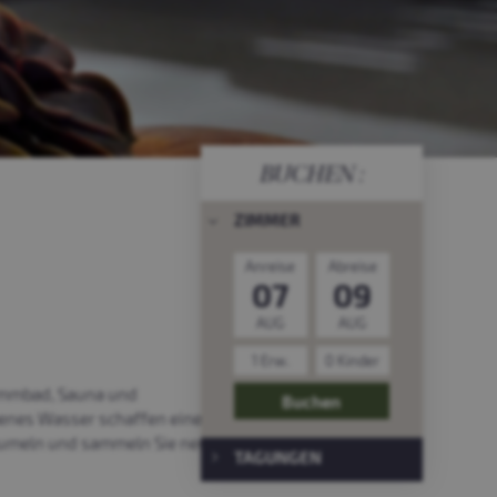
BUCHEN
ZIMMER
Anreise
Abreise
AUG
AUG
wimmbad, Sauna und
Buchen
rbenes Wasser schaffen eine
 baumeln und sammeln Sie neue
TAGUNGEN