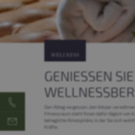
WELLNESS
GENIESSEN SI
WELLNESSBER
(040) 675 78 - 0
Den Alltag vergessen, den Körper verwöhne
Fitnessraum steht Ihnen dafür täglich von 6
info@eggers.de
behagliche Atmosphäre, in der Sie sich woh
Kräfte.