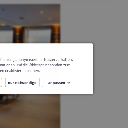
Unser
Veranstaltungs­
management
freut sich auf Ihre
Ideen.
Anfragen
ch streng anonymisiert Ihr Nutzerverhalten,
ormationen und die Widerspruchsoption zum
gen deaktivieren können.
nur notwendige
anpassen