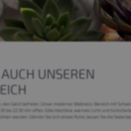
E AUCH UNSEREN
EICH
n, den Geist befreien. Unser moderner Wellness-Bereich mit Sch
.30 bis 22.30 Uhr offen. Edle Holztöne, warmes Licht und türkisfa
lfühlen werden. Gönnen Sie sich etwas Ruhe, lassen Sie die Seele