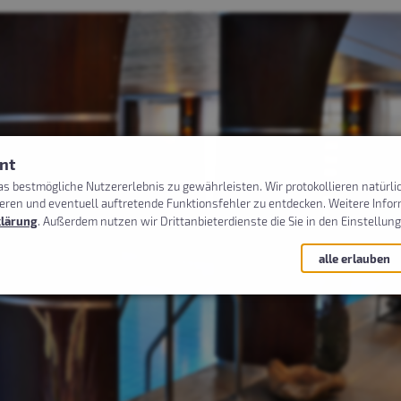
nt
s bestmögliche Nutzererlebnis zu gewährleisten. Wir protokollieren natürli
ieren und eventuell auftretende Funktionsfehler zu entdecken. Weitere Inf
klärung
. Außerdem nutzen wir Drittanbieterdienste die Sie in den Einstellun
alle erlauben